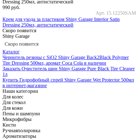
990
руб.
Арт. 15.12250SAM
Крем для ухода за пластиком Shiny Garage Interior Satin
Dressing 250мл, антистатический
Скоро появится
Shiny Garage
Скоро появится
Каталог
Чернитель резины с SiO2 Shiny Garage Back2Black Polymer
Tire Dressing 500мл, аромат Coca Cola в наличии
Заказать Очиститель шин Shiny Garage Pure Black Tire Cleaner
1л
Купить Гидрофобный спрей Shiny Garage Wet Protector 500мл
в интернет-магазине
Наши категории
Для колес
Для стекол
Для кожи
Пены и шампуни
Микрофибры
Кисти
Ручная
полировка
Ароматизаторы