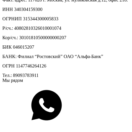
ИНН 340304159300
ОГРНИП 315344300005833
Р/сч.: 40802810326010001074
Кор/сч.: 30101810500000000207
БИК 046015207
БАНК: Филиал “Ростовский” ОАО “Альфа-Банк”
ОГРН
1147746264126
Тел
.: 89
093783911
Мы рядом