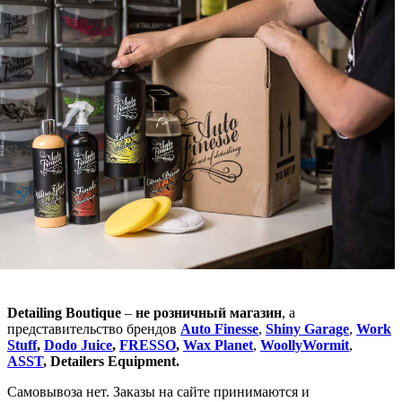
Detailing Boutique
–
не розничный магазин
, а
представительство брендов
Auto Finesse
,
Shiny Garage
,
Work
Stuff
,
Dodo Juice
,
FRESSO
,
Wax Planet
,
WoollyWormit
,
ASST
, Detailers Equipment.
Самовывоза нет. Заказы на сайте принимаются и