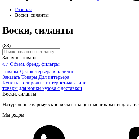
Главная
Воски, силанты
Воски, силанты
(
88
)
Загрузка товаров...
👉 Объем, бренд,
фильтры
Товары Для экстерьера в наличии
Заказать Товары Для интерьера
Купить Полироли в интернет-магазине
товары для мойки кузова с доставкой
Воски, силанты.
Натуральные карнаубские воски и защитные покрытия для дис
Мы рядом