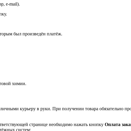
, e-mail).
пку.
оторым был произведён платёж.
ытовой химии.
наличными курьеру в руки. При получении товара обязательно пр
ответствующей странице необходимо нажать кнопку
Оплата зака
тёжных систем: