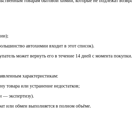
льственным товарам бытовой химии, которые не подлежат возвра
ии);
большинство автохимии входит в этот список).
упатель может вернуть его в течение 14 дней с момента покупки
заявленным характеристикам:
ну товара или устранение недостатков;
и — экспертизу).
рат или обмен выполняется в полном объёме.