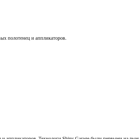
ых полотенец и аппликаторов.
и аппликаторов. Технологи Shiny Garage были первыми на рынк