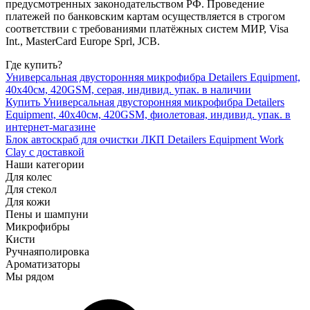
предусмотренных законодательством РФ. Проведение
платежей по банковским картам осуществляется в строгом
соответствии с требованиями платёжных систем МИР, Visa
Int., MasterCard Europe Sprl, JCB.
Где купить?
Универсальная двусторонняя микрофибра Detailers Equipment,
40x40см, 420GSM, серая, индивид. упак. в наличии
Купить Универсальная двусторонняя микрофибра Detailers
Equipment, 40x40см, 420GSM, фиолетовая, индивид. упак. в
интернет-магазине
Блок автоскраб для очистки ЛКП Detailers Equipment Work
Clay с доставкой
Наши категории
Для колес
Для стекол
Для кожи
Пены и шампуни
Микрофибры
Кисти
Ручная
полировка
Ароматизаторы
Мы рядом