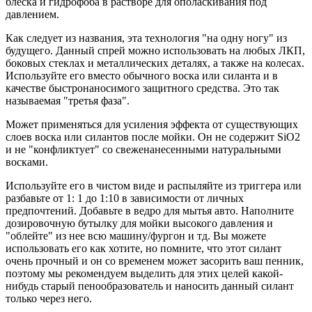
блеска и гидрофоба в растворе для ополаскивания под
давлением.
Как следует из названия, эта технология "на одну ногу" из
будущего.
Данный спрей можно использовать на любых ЛКП,
боковых стеклах и металлических деталях, а также на колесах.
Используйте его вместо обычного воска или силанта и в
качестве быстронаносимого защитного средства. Это так
называемая "третья фаза".
Может применяться для усиления эффекта от существующих
слоев воска или силантов после мойки. Он не содержит SiO2
и не "конфликтует" со свеженанесенными натуральными
восками.
Используйте его в чистом виде и распыляйте из триггера или
разбавьте от 1: 1 до 1:10 в зависимости от личных
предпочтений.
Добавьте в ведро для мытья авто.
Наполните
дозировочную бутылку для мойки высокого давления и
"облейте" из нее всю машину/фургон и тд.
Вы можете
использовать его как хотите, но помните, что этот силант
очень прочный и он со временем может засорить ваш пенник,
поэтому мы рекомендуем выделить для этих целей какой-
нибудь старый пенообразователь и наносить данный силант
только через него.