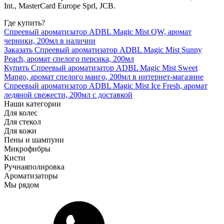
Int., MasterCard Europe Sprl, JCB.
Где купить?
Спреевый ароматизатор ADBL Magic Mist QW, аромат
черники, 200мл в наличии
Заказать Спреевый ароматизатор ADBL Magic Mist Sunny
Peach, аромат спелого персика, 200мл
Купить Спреевый ароматизатор ADBL Magic Mist Sweet
Mango, аромат спелого манго, 200мл в интернет-магазине
Спреевый ароматизатор ADBL Magic Mist Ice Fresh, аромат
ледяной свежести, 200мл с доставкой
Наши категории
Для колес
Для стекол
Для кожи
Пены и шампуни
Микрофибры
Кисти
Ручная
полировка
Ароматизаторы
Мы рядом