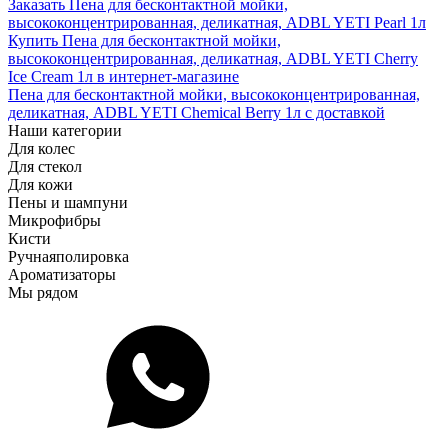
Заказать Пена для бесконтактной мойки,
высококонцентрированная, деликатная, ADBL YETI Pearl 1л
Купить Пена для бесконтактной мойки,
высококонцентрированная, деликатная, ADBL YETI Cherry
Ice Cream 1л в интернет-магазине
Пена для бесконтактной мойки, высококонцентрированная,
деликатная, ADBL YETI Chemical Berry 1л с доставкой
Наши категории
Для колес
Для стекол
Для кожи
Пены и шампуни
Микрофибры
Кисти
Ручная
полировка
Ароматизаторы
Мы рядом