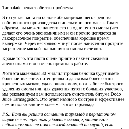
Tarmalade решает обе эти проблемы.
Это густая паста на основе обезжиривающего средства
собственного производства и апельсинового масла.
Таким
образом, вы можете нанести его на одно пятно смолы (что
делает его очень экономичным) и он прочно цепляется за
лакокрасочное покрытие, обеспечивая хорошее время
выдержки.
Через несколько минут после нанесения протрите
загрязнение мягкой тканью пятно смолы исчезнет.
Кроме того, эта паста очень приятно пахнет свежими
апельсинами и она очень приятна в работе.
Хотя эта маленькая 30-миллилитровая баночка будет иметь
большое значение, потенциально давая вам более сотни
крошечных мазков, удаляющих смолу, но для более быстрого
удаления смолы или для удаления пятен с больших участков,
мы рекомендуем вам использовать очиститель битума Dodo
Juice Tarmaggedon.
Это будет намного быстрее и эффективнее,
чем использование «более мягкого» тармалада.
P.S.: Если вы решили оставить тармалад в перчаточном
ящике для экстренного удаления смолы, храните его в
небольшом пакете с застежкой-молнией на случай, если