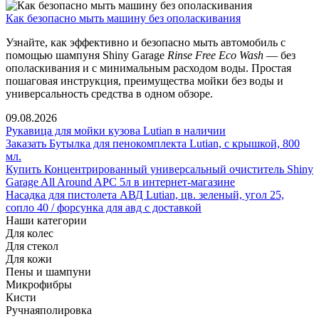
Как безопасно мыть машину без ополаскивания
Узнайте, как эффективно и безопасно мыть автомобиль с
помощью шампуня
Shiny Garage
Rinse Free Eco Wash
— без
ополаскивания и с минимальным расходом воды. Простая
пошаговая инструкция, преимущества мойки без воды и
универсальность средства в одном обзоре.
09.08.2026
Рукавица для мойки кузова Lutian в наличии
Заказать Бутылка для пенокомплекта Lutian, с крышкой, 800
мл.
Купить Концентрированный универсальный очиститель Shiny
Garage All Around APC 5л в интернет-магазине
Насадка для пистолета АВД Lutian, цв. зеленый, угол 25,
сопло 40 / форсунка для авд с доставкой
Наши категории
Для колес
Для стекол
Для кожи
Пены и шампуни
Микрофибры
Кисти
Ручная
полировка