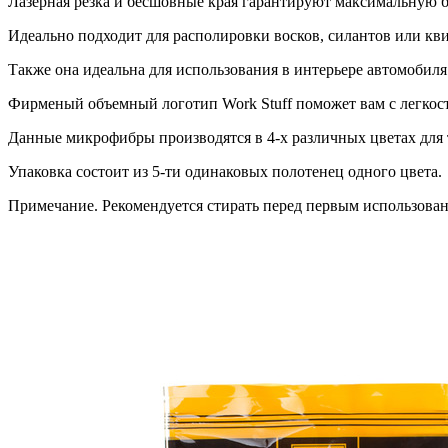
Лазерная резка и бесшовные края гарантируют максимальную б
Идеально подходит для располировки восков, силантов или кви
Также она идеальна для использования в интерьере автомобиля
Фирменый объемный логотип Work Stuff поможет вам с легкост
Данные микрофибры производятся в 4-х различных цветах для т
Упаковка состоит из 5-ти одинаковых полотенец одного цвета.
Примечание. Рекомендуется стирать перед первым использова