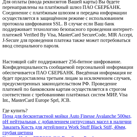
Для оплаты (ввода реквизитов Вашей карты) Вы будете
перенаправлены на платёжный шлюз ПАО СБЕРБАНК.
Соединение с платёжным шлюзом и передача информации
осуществляется в защищённом режиме с использованием
протокола шифрования SSL. В случае если Ваш банк
поддерживает технологию безопасного проведения интернет-
платежей Verified By Visa, MasterCard SecureCode, MIR Accept,
J-Secure для проведения платежа также может потребоваться
ввод специального пароля.
Настоящий сайт поддерживает 256-битное шифрование.
Конфиденциальность сообщаемой персональной информации
обеспечивается ПАО СБЕРБАНК. Введённая информация не
будет предоставлена третьим лицам за исключением случаев,
предусмотренных законодательством РФ. Проведение
платежей по банковским картам осуществляется в строгом
соответствии с требованиями платёжных систем МИР, Visa
Int., MasterCard Europe Sprl, JCB.
Где купить?
Пена для бесконтактной мойки Auto Finesse Avalanche 500мл,
pH нейтральная, с добавлением цитрусовых масел в наличии
Заказать Кисть для детейлинга Work Stuff Black Stiff, 40мм,
грубая щетина