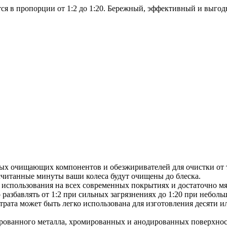
ется в пропорции от 1:2 до 1:20. Бережный, эффективный и выг
тных очищающих компонентов и обезжиривателей для очистки от
считанные минуты ваши колеса будут очищены до блеска.
использования на всех современных покрытиях и достаточно мяг
разбавлять от 1:2 при сильных загрязнениях до 1:20 при небол
рата может быть легко использована для изготовления десяти ил
ированного металла, хромированных и анодированных поверхност