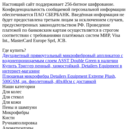
Настоящий сайт поддерживает 256-битное шифрование.
Конфиденциальность сообщаемой персональной информации
обеспечивается ПАО СБЕРБАНК. Введённая информация не
будет предоставлена третьим лицам за исключением случаев,
предусмотренных законодательством РФ. Проведение
платежей по банковским картам осуществляется в строгом
соответствии с требованиями платёжных систем МИР, Visa
Int., MasterCard Europe Sprl, JCB.
Где купить?
Двухцветный прямоугольный микрофибровый аппликатор с
водонепроницаемым слоем ASST Double Green в наличии
Купить Триггер пенный, химостойкий, Detailers Equipment в
интернет-магазине
Плюшевая микрофибра Detailers Equipment Extreme Plush,
500GSM, цв. фиолетовый, 40x40см с доставкой
Наши категории
Для колес
Для стекол
Для кожи
Пены и шампуни
Микрофибры
Кисти
Ручная
полировка
Ароматизаторы