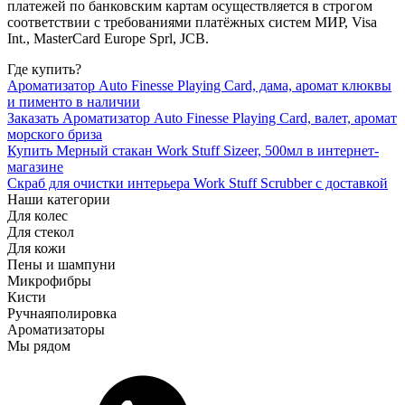
платежей по банковским картам осуществляется в строгом
соответствии с требованиями платёжных систем МИР, Visa
Int., MasterCard Europe Sprl, JCB.
Где купить?
Ароматизатор Auto Finesse Playing Card, дама, аромат клюквы
и пименто в наличии
Заказать Ароматизатор Auto Finesse Playing Card, валет, аромат
морского бриза
Купить Мерный стакан Work Stuff Sizeer, 500мл в интернет-
магазине
Скраб для очистки интерьера Work Stuff Scrubber с доставкой
Наши категории
Для колес
Для стекол
Для кожи
Пены и шампуни
Микрофибры
Кисти
Ручная
полировка
Ароматизаторы
Мы рядом