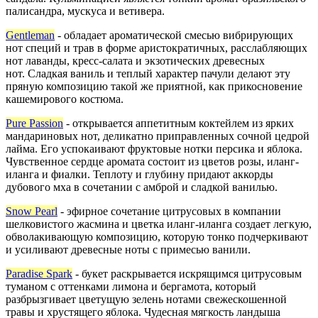
палисандра, мускуса и ветивера.
Gentleman
- о
бладает ароматической смесью вибрирующих
нот специй и трав в форме аристократичных, расслабляющих
нот лаванды, кресс-салата и экзотических древесных
нот.
Сладкая ваниль и теплый характер пачули делают эту
пряную композицию такой же приятной, как прикосновение
кашемирового костюма.
Pure Passion
- открывается аппетитным коктейлем из ярких
мандариновых нот, деликатно приправленных сочной цедрой
лайма. Его успокаивают фруктовые нотки персика и яблока.
Чувственное сердце аромата состоит из цветов розы, иланг-
иланга и фиалки. Теплоту и глубину придают аккорды
дубового мха в сочетании с амброй и сладкой ванилью.
Snow Pearl
- э
фирное сочетание цитрусовых в компании
шелковистого жасмина и цветка иланг-иланга создает легкую,
обволакивающую композицию, которую тонко подчеркивают
и усиливают древесные ноты с примесью ванили.
Paradise Spark
- букет раскрывается искрящимся цитрусовым
туманом с оттенками лимона и бергамота, который
разбрызгивает цветущую зелень нотами свежескошенной
травы и хрустящего яблока. Чудесная мягкость ландыша