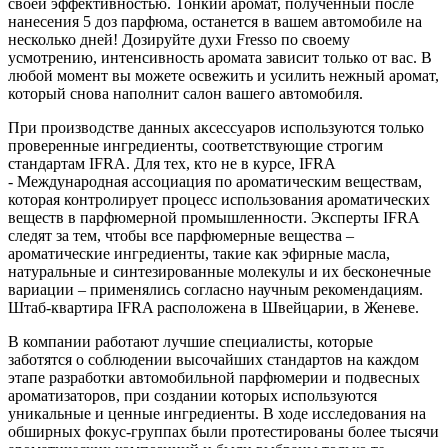
своей эффективностью.
Тонкий аромат, полученный после
нанесения 5 доз парфюма, останется в вашем автомобиле на
несколько дней!
Дозируйте духи Fresso по своему
усмотрению, интенсивность аромата зависит только от вас.
В
любой момент вы можете освежить и усилить нежный аромат,
который снова наполнит салон вашего автомобиля.
При производстве данных аксессуаров используются только
проверенные ингредиенты, соответствующие строгим
стандартам IFRA. Для тех, кто не в курсе, IFRA
- Международная ассоциация по ароматическим веществам,
которая контролирует процесс использования ароматических
веществ в парфюмерной промышленности. Эксперты IFRA
следят за тем, чтобы все парфюмерные вещества –
ароматические ингредиенты, такие как эфирные масла,
натуральные и синтезированные молекулы и их бесконечные
вариации – применялись согласно научным рекомендациям.
Штаб-квартира IFRA расположена в Швейцарии, в Женеве.
В компании работают лучшие специалисты, которые
заботятся о соблюдении высочайших стандартов на каждом
этапе разработки автомобильной парфюмерии и подвесных
ароматизаторов, при создании которых используются
уникальные и ценные ингредиенты.
В ходе исследования на
обширных фокус-группах были протестированы более тысячи