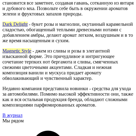
становится все заметнее, создавая гавань, сотканную из янтаря
и дубового мха. Позвольте себе быть в окружении ароматов
зелени и фруктовых запахов природы.
Dark Delight
- б
укет розы и магнолии, окутанный карамельной
сладостью, обогащенный теплыми древесными нотами с
добавлением амбры, делают аромат легким, воздушным и в то
же время насыщенным и сухим.
Magnetic Style
- джем из сливы и розы в элегантной
изысканной форме. Это причудливое и интригующее
сочетание терпких нот бергамота и сливы, смягченных
свежими цветочными акцентами. Сладкая и нежная
композиция ванили и мускуса придает аромату
обволакивающий и чувственный характер.
Недавно компания представила новинки - средства для ухода
за автомобилями. Помимо высокой эффективности они, также
как и вся остальная продукция бренда, обладают сложными
композициями парфюмированных ароматов.
В журнал
Мы рядом