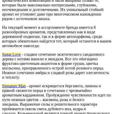
ароматических композиций и были выбраны только те,
которые были максимально интересными, глубокими,
неочевидными и долговечными. Их уникальный стойкий
аромат не утомляет даже при многочасовом нахождении
рядом с источником запаха.
На текущий момент в ассортименте бренда имеется 8
разнообразных ароматов, представленных как в виде
деревянной подвески, так и в форме автопарфюма, среди
которых обязательно найдется тот, который останется в вашем
автомобиле навсегда:
Sugar Love
- сладкое сочетание экзотического сандалового
дерева с нотами ванили и миндаля. Все это обогащено
фруктово-цветочным акцентом в форме груши, цветка
апельсина, приправленного острой нотой розового перца.
Нежное сочетание амбры и сладкой розы дарит элегантность
и теплоту.
Signature Man
-
аромат искрящегося бергамота, лимона и
пряной свежести перца в сочетании с чрезвычайно
ароматным кардамоном.
Пробуждение чувственности идет по
пути нежных цветов – жасмина, розы и белого
ландыша.
Выражение силы и решительного характера
пробивается сквозь смесь дубового мха, кедра и
сандала.
Кульминацией является тонкий аромат бразильского