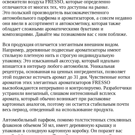
освежители воздуха FRESSO, которые определенно
отличаются от многих тех, что доступны на рынке.
Это польский производитель высококачественного
автомобильного парфюма и ароматизаторов, а совсем недавно
они ввели в ассортимент и автокосметику, которая также
обладает сложными ароматическими букетами и
композициями. Давайте мы познакомим вас с ним поближе.
Вся продукция отличается элегантным внешним видом.
Например, деревянные подвесные ароматизаторы имеют
стильную плетеную нить и строгую индивидуальную
упаковку. Это
изысканный аксессуар, который идеально
впишется в интерьер любого автомобиля.
Уникальная
рецептура, основанная на ценных ингредиентах, позволяет
этой подвеске источать аромат до 31 дня.
Чувственные нотки
ароматов этих элегантных ароматизаторов FRESSO
высвобождаются непрерывно и контролируемо.
Разработчики
устранили внезапный, слишком интенсивный всплеск
аромата, который обычно возникает при распаковке
картонных аналогов, поэтому он остается стабильным почти
весь период, отведенный на использование продукта.
Автомобильный парфюм, помимо толстостенных стеклянных
флаконов объемом 50 мл, имеет деревянную крышку и
упакован в солидную картонную коробку. Он
поразит вас